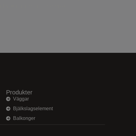
 för att minimera miljöpåverkan
Produkter
Väggar
Bjälkslagselement
Balkonger