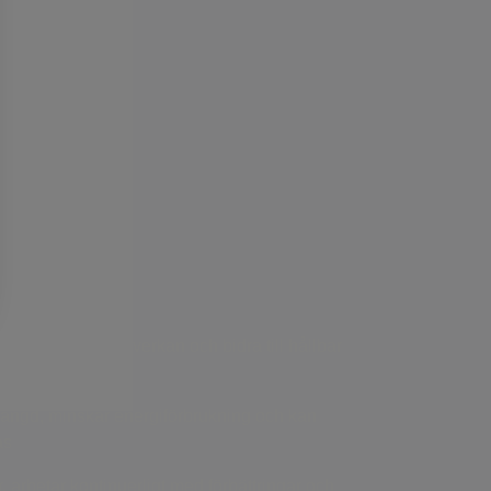
tt minska miljöpåverkan och bidra till hållbar
slängd, minskar energiförbrukning och kan
as
er, arbetar kontinuerligt med förbättringar och