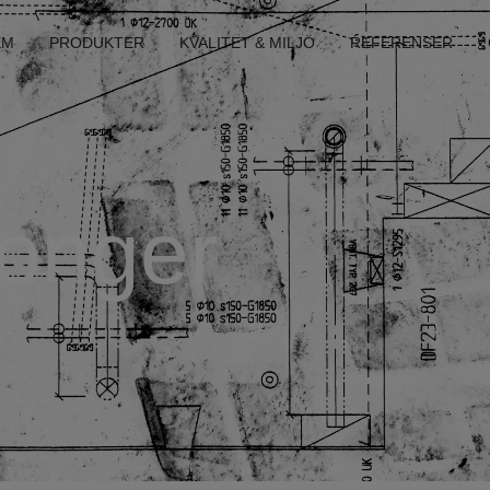
EM
PRODUKTER
KVALITET & MILJÖ
REFERENSER
onger