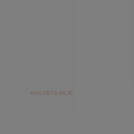
KVALITET & MILJÖ
Våra miljömål
Bohus Betong arbetar aktivt för att minska vår mil
hållbar framtid. Vi strävar efter att hela tiden för
produkter för att uppfylla både nuvarande och 
utan att äventyra planetens resurser.