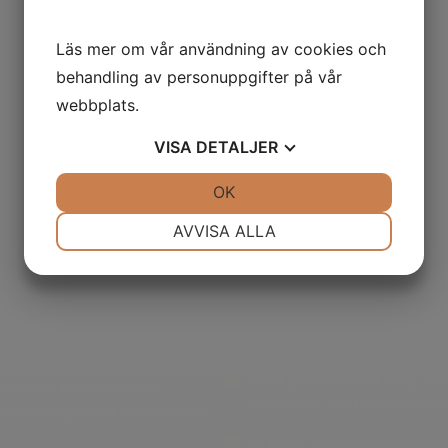
Läs mer om vår användning av cookies och
behandling av personuppgifter på vår
webbplats.
VISA
DETALJER
JA
NEJ
OK
JA
NEJ
NÖDVÄNDIG
INSTÄLLNINGAR
AVVISA ALLA
JA
NEJ
JA
NEJ
MARKNADSFÖRING
STATISTIK
Bohus Betong strävar efter a
utveckling
jöpåverkan och bidra till en
Våra produkter har lång liv
bättra våra processer och
återvinnas eller återanvänd
kommande generationers behov
Vi följer lagar och föreskrift