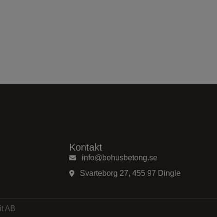
samarbetar med leverantörer
Kontakt
info@bohusbetong.se
Svarteborg 27, 455 97 Dingle
it AB